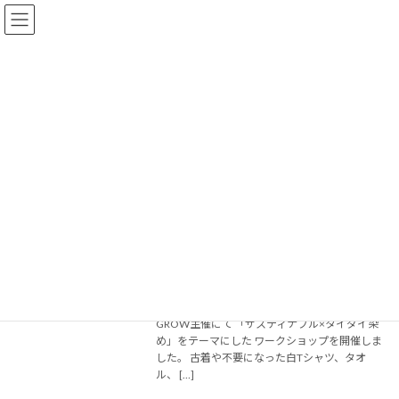
コ
ナ
ン
ビ
テ
ゲ
ン
ー
ツ
シ
へ
ョ
msakai
ス
ン
キ
に
ッ
移
プ
動
Home
msakai
古着が“唯一無二”に変わる｜タイダイ染
イベント
めワークショップ体験開催
2026-05-13
古着が“唯一無二”に変わる｜タイダイ染めワー
クショップ体験｜酒井美那 先月、株式会社
GROW主催にて 「サスティナブル×タイダイ染
め」をテーマにした ワークショップを開催しま
した。 古着や不要になった白Tシャツ、タオ
ル、 […]