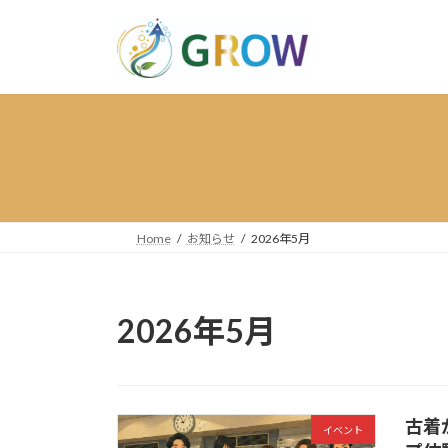
コ
ナ
ン
ビ
テ
ゲ
ン
ー
ツ
シ
へ
ョ
ス
ン
キ
に
ッ
移
プ
動
Home
お知らせ
2026年5月
2026年5月
古着
イベント