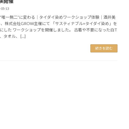
験開催
-05-13
“唯一無二”に変わる｜タイダイ染めワークショップ体験｜酒井美
月、株式会社GROW主催にて 「サスティナブル×タイダイ染め」を
にした ワークショップを開催しました。 古着や不要になった白T
、タオル、 […]
続きを読む