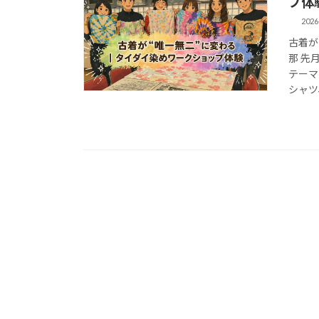
プ体
2026
古着が
那 先
テーマ
シャツ